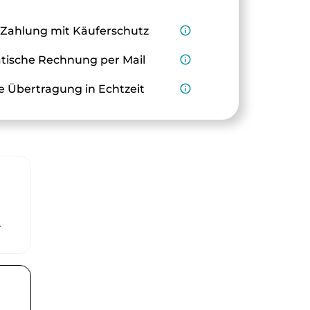
 Zahlung mit Käuferschutz
info_outline
ische Rechnung per Mail
info_outline
e Übertragung in Echtzeit
info_outline
r