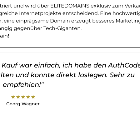
striert und wird über ELITEDOMAINS exklusiv zum Verka
greiche Internetprojekte entscheidend. Eine hochwerti
en, eine einprägsame Domain erzeugt besseres Marketin
ngig gegenüber Tech-Giganten.
ain!
er Kauf war einfach, ich habe den AuthCod
lten und konnte direkt loslegen. Sehr zu
empfehlen!"
star
star
star
star
star
Georg Wagner