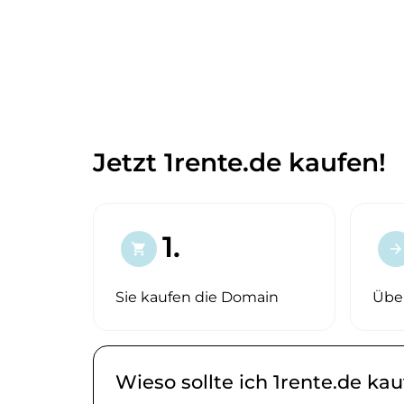
Jetzt 1rente.de kaufen!
1.
shopping_cart
arrow_forward
Sie kaufen die Domain
Übe
Wieso sollte ich 1rente.de ka