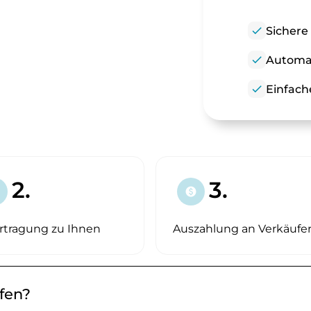
check
Sichere
check
Automat
check
Einfach
2.
3.
paid
rtragung zu Ihnen
Auszahlung an Verkäufe
ufen?