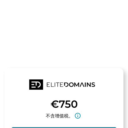
领域
1rente.de
待售
€750
info_outline
不含增值税。