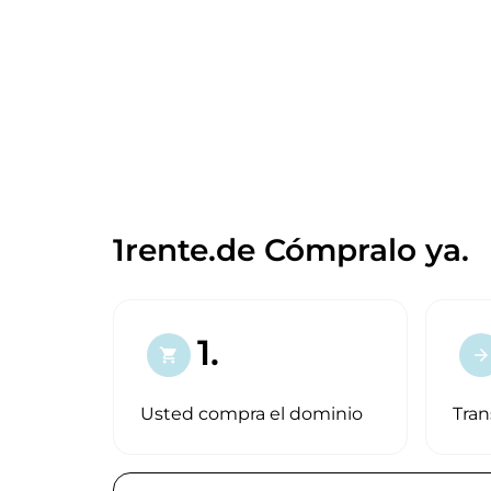
1rente.de Cómpralo ya.
1.
shopping_cart
arrow_forward
Usted compra el dominio
Tran