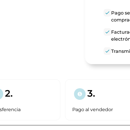
check
Pago se
compra
check
Factura
electró
check
Transmi
2.
3.
paid
sferencia
Pago al vendedor