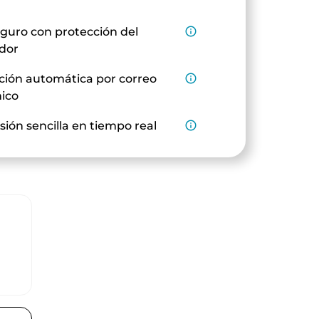
guro con protección del
info_outline
dor
ción automática por correo
info_outline
nico
sión sencilla en tiempo real
info_outline