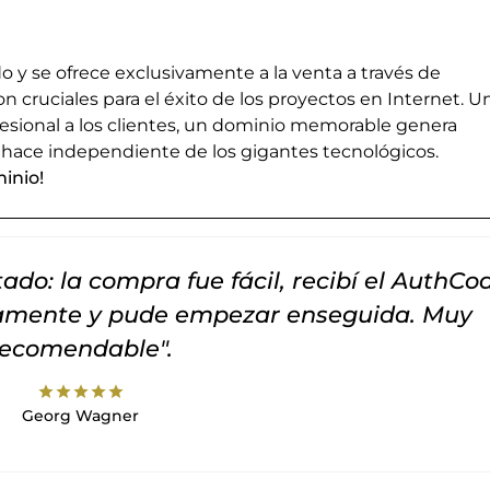
 y se ofrece exclusivamente a la venta a través de
cruciales para el éxito de los proyectos en Internet. U
esional a los clientes, un dominio memorable genera
 hace independiente de los gigantes tecnológicos.
inio!
do: la compra fue fácil, recibí el AuthCo
tamente y pude empezar enseguida. Muy
recomendable".
star
star
star
star
star
Georg Wagner