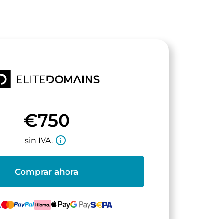
€750
info_outline
sin IVA.
Comprar ahora